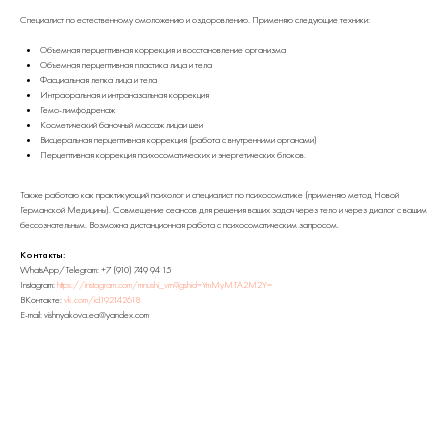
Специалист по естественному омоложению и оздоровлению. Применяю следующие техники:
Объемная перцептивная коррекция и восстановление организма
Объемная перцептивная пластика лица и тела
Фасциальная лепка лица и тела
Интраоральная и интраназальная коррекция
Гемо-лимфодренаж
Косметический баночный массаж лицаи шеи
Висцеральная перцептивная коррекция (работа с внутренними органами)
Перцептивная коррекция психосоматических и энергетических блоков.
Также работаю как практикующий психолог и специалист по психосоматике (применяю метод Новой
Германской Медицины). Совмещение сеансов для решения ваших задач через тело и через диалог с вашим
бессознательным. Возможна дистанционная работа с психосоматическим запросом.
Контакты:
WhatsApp/Telegram: +7 (910) 749 94 15
Instagram:
https://instagram.com/mnushi_vrn?igshid=YmMyMTA2M2Y=
ВКонтакте:
vk.com/id192142618
E-mail: vishnyakova.ea@yandex.com