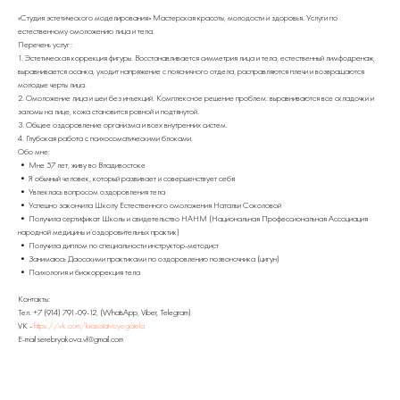
«Студия эстетического моделирования» Мастерская красоты, молодости и здоровья. Услуги по
естественному омоложению лица и тела.
Перечень услуг:
1. Эстетическая коррекция фигуры. Восстанавливается симметрия лица и тела, естественный лимфодренаж,
выравнивается осанка, уходит напряжение с поясничного отдела, расправляются плечи и возвращаются
молодые черты лица.
2. Омоложение лица и шеи без инъекций. Комплексное решение проблем: выравниваются все складочки и
заломы на лице, кожа становится ровной и подтянутой.
3. Общее оздоровление организма и всех внутренних систем.
4. Глубокая работа с психосоматическими блоками.
Обо мне:
• Мне 57 лет, живу во Владивостоке
• Я обычный человек, который развивает и совершенствует себя
• Увлеклась вопросом оздоровления тела
• Успешно закончила Школу Естественного омоложения Натальи Соколовой
• Получила сертификат Школы и свидетельство НАНМ (Национальная Профессиональная Ассоциация
народной медицины и оздоровительных практик)
• Получила диплом по специальности инструктор-методист
• Занимаюсь Даосскими практиками по оздоровлению позвоночника (цигун)
• Психология и биокоррекция тела
Контакты:
Тел. +7 (914) 791-09-12, (WhatsApp, Viber, Telegram)
VK -
https://vk.com/krasotatvoyegotela
E-mail serebryakova.vl@gmail.com