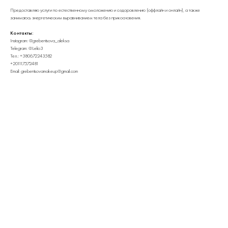
Предоставляю услуги по естественному омоложению и оздоровлению (оффлайн и онлайн), а также
занимаюсь энергетическим выравниванием тела без прикосновения.
Контакты:
Instagram: @grebentsova_aleksa
Telegram: @Lelio3
Тел.: +380672243582
+201117572481
Email: grebentsovamakeup@gmail.com