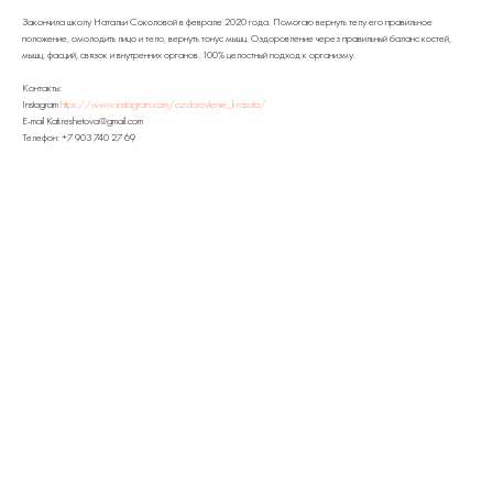
Закончила школу Натальи Соколовой в феврале 2020 года. Помогаю вернуть телу его правильное
положение, омолодить лицо и тело, вернуть тонус мышц. Оздоровление через правильный баланс костей,
мышц, фасций, связок и внутренних органов. 100% целостный подход к организму.
Контакты:
Instagram
https://www.instagram.com/ozdorovlenie_krasota/
E-mail Kati.reshetova@gmail.com
Телефон: +7 903 740 27 69