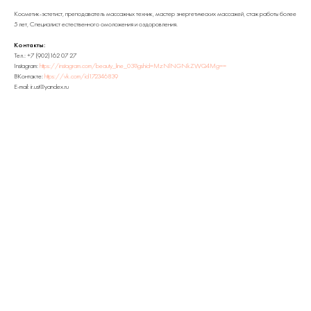
Косметик-эстетист, преподаватель массажных техник, мастер энергетических массажей, стаж работы более
5 лет, Специалист естественного омоложения и оздоровления.
Контакты:
Тел.: +7 (902)162 07 27
Instagram:
https://instagram.com/beauty_line_03?igshid=MzNlNGNkZWQ4Mg==
ВКонтакте:
https://vk.com/id172346839
E-mail: ir.ust@yandex.ru