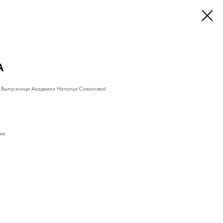
А
. Выпускница Академии Натальи Соколовой
ия.