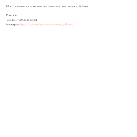
Массаж тела «естественного восстановления и омоложения в объёме»
Контакты:
Телефон: +905398883254
Инстаграм:
https://www.instagram.com/anastasia_akkaya/