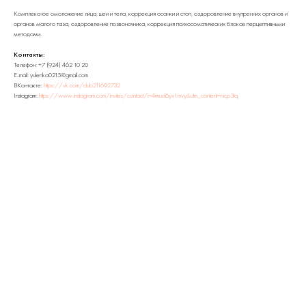
Комплексное омоложение лица, шеи и тела, коррекция осанки и стоп, оздоровление внутренних органов и
органов малого таза, оздоровление позвоночника, коррекция психосоматических блоков перцептивными
методами.
Контакты:
Телефон: +7 (924) 462 10 20
E-mail: yulenka0215@gmail.com
ВКонтакте:
https://vk.com/club211692732
Instagram:
https://www.instagram.com/invites/contact/i=4imud6yx1mvy&utm_content=nicp3tq