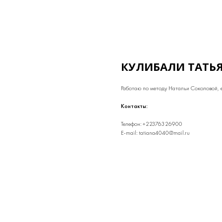
КУЛИБАЛИ ТАТЬ
Работаю по методу Натальи Соколовой, е
Контакты:
Телефон: +22376326900
E-mail: tatiana4040@mail.ru