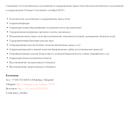
Специалист по естественному омоложению и оздоровлению лица и тела Школы естественного омоложения
и оздоровления Натальи Соколовой с октября 2022 г.
• Комплексное омоложение и оздоровление лица и тела
• Коррекция фигуры
• Коррекция осанки (выстраивание положения тела в пространстве)
• Оздоровление внутренних органов и систем организма
• Фасциальная лепка лица и тела (восстановление эластичности тканей, уменьшение объёмов тела)
• Оздоровительный баночный массаж лица
• Интраоральный массаж (снятие спазмов жевательных мышц и т.д.)
• Коррекция верхней и нижней челюстей (выпрямление зубов, восстановление прикуса)
• Интравагинальный массаж (подготовка к успешной беременности, снятие напряжения и т.д.)
• Коррекция психосоматических блоков
• Восстановление эмоционального баланса
• Восстановление энергетического баланса
Контакты:
Тел.: +7 914 725 6418 ( WhatsApp, Telegram)
Instagram:
http://instagram.com/raduga_20199
Вконтакте:
https://vk.com/id376620311
E-mail: starun_@mail.ru