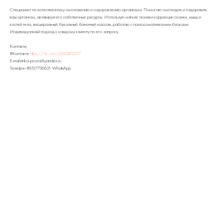
Специалист по естественному омоложению и оздоровлению организма. Помогаю омолодить и оздоровить
ваш организм, активируя его собственные ресурсы. Использую мягкие техники коррекции осанки, мышц и
костей тела, висцеральный, букальный, баночный массаж, работаю с психосоматическими блоками.
Индивидуальный подход к каждому клиенту по его запросу.
Контакты:
ВКонтакте
https://vk.com/id512873577
Е-mail irinka-proza@yandex.ru
Телефон 89517736621 WhatsApp