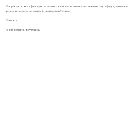
Коррекция осанки и фигуры,висцеральные практики,естественное омоложение лица и фигуры,совмещаю
различные массажные техники (индивидуальный подход)
Контакты:
E-mail: melnikova18@yandex.ru