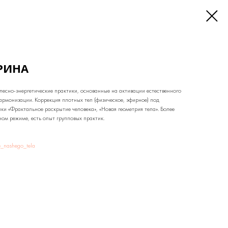
РИНА
лесно-энергетические практики, основанные на активации естественного
армонизации. Коррекция плотных тел (физическое, эфирное) под
ки «Фрактальное раскрытие человека», «Новая геометрия тела». Более
ом режиме, есть опыт групповых практик.
e_nashego_tela