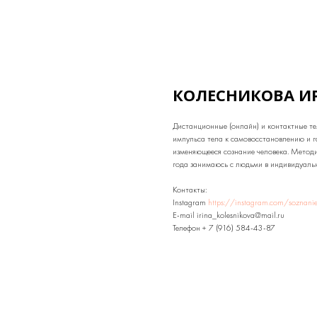
КОЛЕСНИКОВА И
Дистанционные (онлайн) и контактные те
импульса тела к самовосстановлению и г
изменяющееся сознание человека. Методи
года занимаюсь с людьми в индивидуальн
Контакты:
Instagram
https://instagram.com/soznani
E-mail irina_kolesnikova@mail.ru
Телефон + 7 (916) 584-43-87