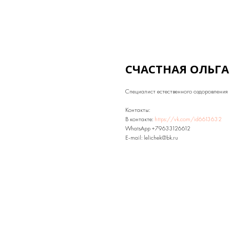
СЧАСТНАЯ ОЛЬГА
Специалист естественного оздоровления
Контакты:
В контакте:
https://vk.com/id6613632
WhatsApp +79633126612
E-mail: lelichek@bk.ru