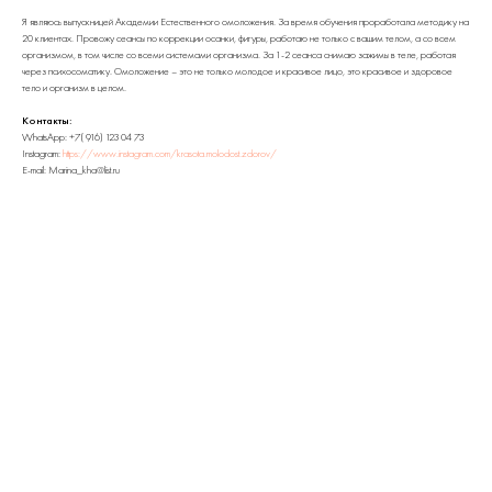
Я являюсь выпускницей Академии Естественного омоложения. За время обучения проработала методику на
20 клиентах. Провожу сеансы по коррекции осанки, фигуры, работаю не только с вашим телом, а со всем
организмом, в том числе со всеми системами организма. За 1-2 сеанса снимаю зажимы в теле, работая
через психосоматику. Омоложение – это не только молодое и красивое лицо, это красивое и здоровое
тело и организм в целом.
Контакты:
WhatsApp: +7( 916) 123 04 73
Instagram:
https://www.instagram.com/krasota.molodost.zdorov/
E-mail: Marina_kha@list.ru