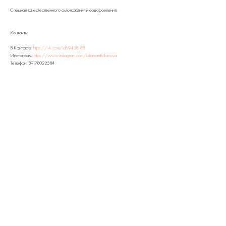
Специалист естественного омоложения и оздоровления.
Контакты:
В Контакте:
https://vk.com/id69438188
Инстаграм:
https://www.instagram.com/iuliianamitrofanova
Телефон: 89178022584