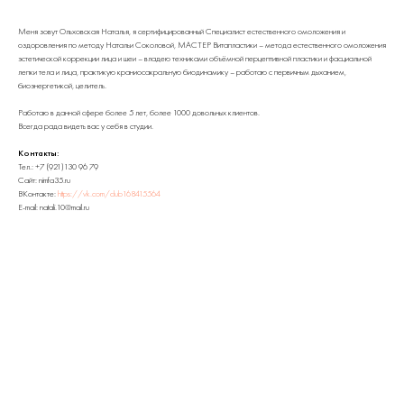
Меня зовут Ольховская Наталья, я сертифицированный Специалист естественного омоложения и
оздоровления по методу Натальи Соколовой, МАСТЕР Витапластики – метода естественного омоложения
эстетической коррекции лица и шеи – владею техниками объёмной перцептивной пластики и фасциальной
лепки тела и лица, практикую краниосакральную биодинамику – работаю с первичным дыханием,
биоэнергетикой, целитель.
Работаю в данной сфере более 5 лет, более 1000 довольных клиентов.
Всегда рада видеть вас у себя в студии.
Контакты:
Тел.: +7 (921)130 96 79
Сайт: nimfa35.ru
ВКонтакте:
https://vk.com/club168415564
E-mail: natali.10@mail.ru