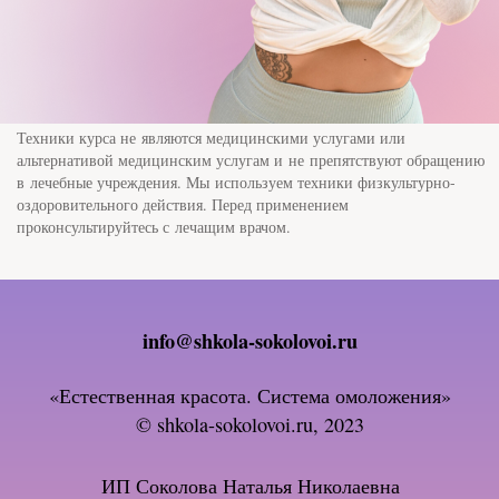
© shkola-sokolovoi.ru, 2023
ИП Соколова Наталья Николаевна
ОГРНИП 318920400015448
ИНН 920156005160
Республика Крым, г. Севастополь, ул.
Колобова, д. 35/1 кв. 41
тел. +7-499-380-78-27
Присоединяйтесь к нам в соцсетях:
Политика конфиденциальности
Политика обработки данных
Политика конфиденциальности