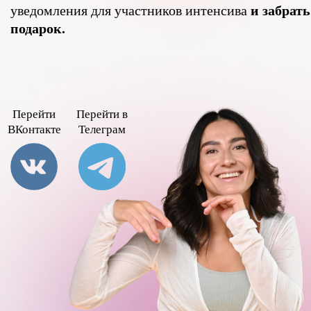
ВКонтакте
Телеграм
Техники курса не являются медицинскими услугами или
альтернативой медицинским услугам и не препятствуют обращению
в лечебные учреждения. Мы используем техники физкультурно-
оздоровительного действия. Перед применением
проконсультируйтесь с лечащим врачом.
info@shkola-sokolovoi.ru
«Естественная красота. Система омоложения»