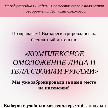
Международная Академия естественного омоложения
и оздоровления Натальи Соколовой
Поздравляем! Вы зарегистрировались на
бесплатный интенсив.
«КОМПЛЕКСНОЕ
ОМОЛОЖЕНИЕ ЛИЦА И
ТЕЛА СВОИМИ РУКАМИ»
Мы уже забронировали за вами место
на интенсиве!
Выберите удобный мессенджер,
чтобы получать
и забрать
уведомления для участников интенсива
подарок.
Перейти
Перейти в