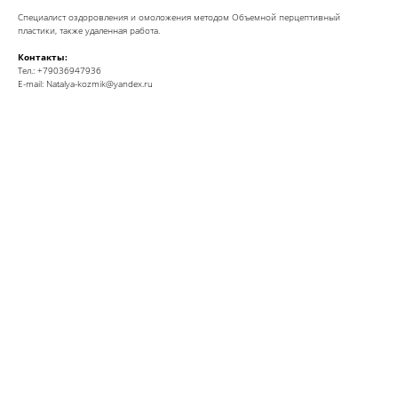
Специалист оздоровления и омоложения методом Объемной перцептивный
пластики, также удаленная работа.
Контакты:
Тел.: +79036947936
E-mail: Natalya-kozmik@yandex.ru