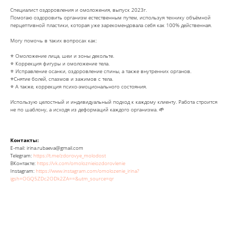
Специалист оздоровления и омоложения, выпуск 2023г.
Помогаю оздоровить организм естественным путем, используя технику объёмной
перцептивной пластики, которая уже зарекомендовала себя как 100% действенная.
Могу помочь в таких вопросах как:
⭐️ Омоложение лица, шеи и зоны декольте.
⭐️ Коррекция фигуры и омоложение тела.
⭐️ Исправление осанки, оздоровление спины, а также внутренних органов.
⭐️Снятие болей, спазмов и зажимов с тела.
⭐️ А также, коррекция психо-эмоционального состояния.
Использую целостный и индивидуальный подход к каждому клиенту. Работа строится
не по шаблону, а исходя из деформаций каждого организма. 🌱
Контакты:
E-mail: irina.rubaeva@gmail.com
Telegram:
https://t.me/zdorovye_molodost
ВКонтакте:
https://vk.com/omoloznieiozdorovlenie
Instagram:
https://www.instagram.com/omolozenie_irina?
igsh=OGQ5ZDc2ODk2ZA==&utm_source=qr